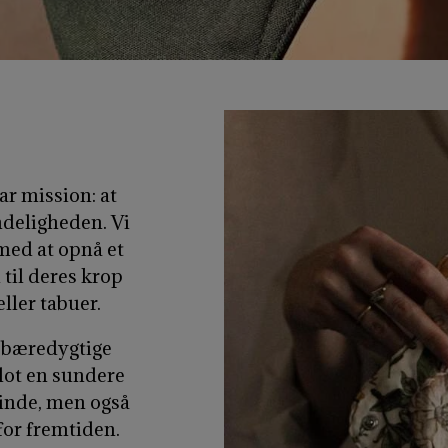
ar mission: at
ndeligheden. Vi
med at opnå et
 til deres krop
ller tabuer.
g bæredygtige
blot en sundere
vinde, men også
for fremtiden.