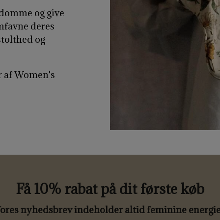
ordomme og give
omfavne deres
stolthed og
"
er af Women's
Få 10% rabat på dit første køb
ores nyhedsbrev indeholder altid feminine energie