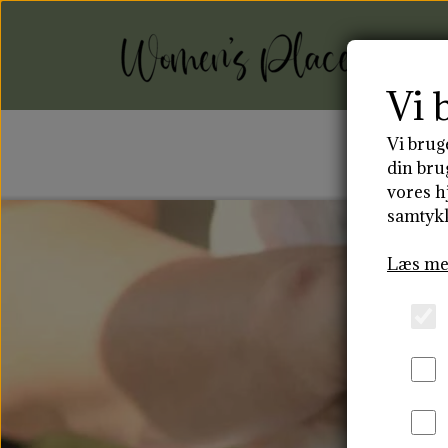
Vi 
Vi brug
FO
din bru
vores h
samtykk
MENSTRUATIONSDISK
ST
Læs me