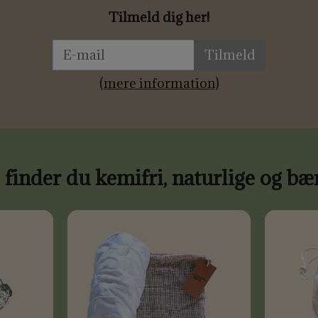
Tilmeld dig her!
Tilmeld
(mere information)
finder du kemifri, naturlige og bæ