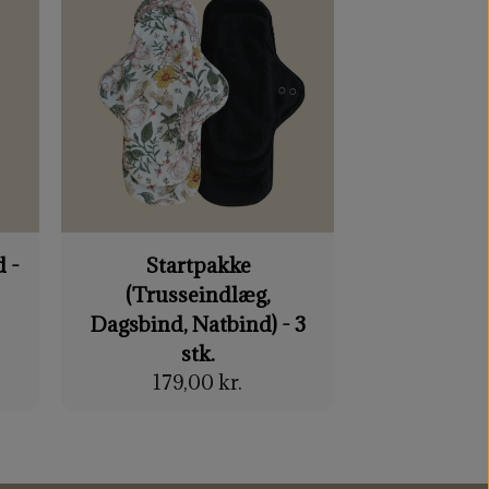
 -
Startpakke
Natbi
(Trusseindlæg,
Efterfødsels
Dagsbind, Natbind) - 3
239,
stk.
179,00 kr.