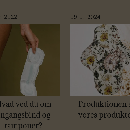
6-2022
09-01-2024
vad ved du om
Produktionen 
engangsbind og
vores produkt
tamponer?