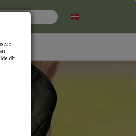
isere
AKT
dan
lde dit
 AMMEINDLÆG
TOTE BAGS