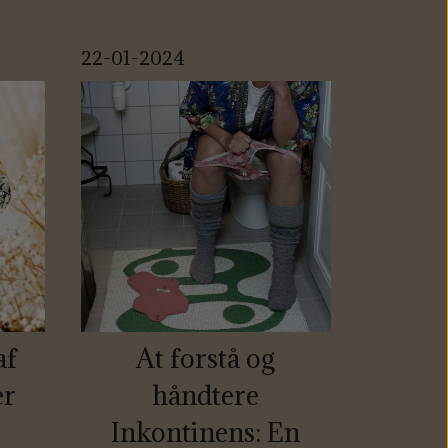
22-01-2024
af
At forstå og
er
håndtere
Inkontinens: En