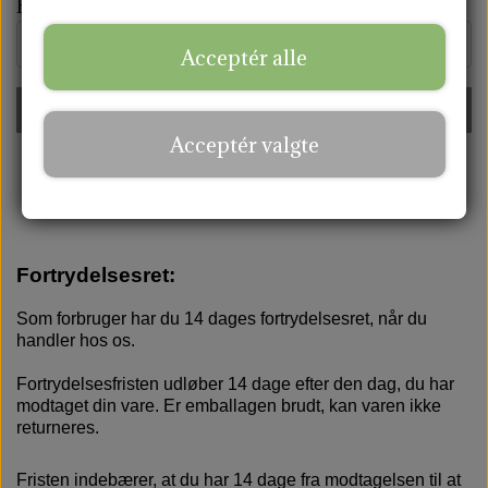
E-mail *
AMMEINDLÆG
Acceptér alle
TOTE BAGS
Fortsæt
Acceptér valgte
Fortrydelsesret:
Som forbruger har du 14 dages fortrydelsesret, når du
handler hos os.
Fortrydelsesfristen udløber 14 dage efter den dag, du har
modtaget din vare. Er emballagen brudt, kan varen ikke
returneres.
Fristen indebærer, at du har 14 dage fra modtagelsen til at