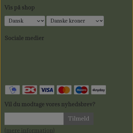
Vis på shop
Sociale medier
Vil du modtage vores nyhedsbrev?
Tilmeld
(mere information)