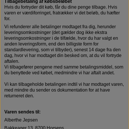
Tilbagebetaling af købsbeløbet
Hvis du fortryder dit køb, får du dine penge tilbage. Hvis
varen er værdiforringet, fratrækker vi det beløb, du hæfter
for.
Vi refunderer alle betalinger modtaget fra dig, herunder
leveringsomkostninger (det gælder dog ikke ekstra
leveringsomkostninger i de tilfælde, hvor du har valgt en
anden leveringsform, end den billigste form for
standardlevering, som vi tilbyder), senest 14 dage fra den
dag, hvor vi har modtaget din besked om, at du vil fortryde
aftalen.
Vi tilbagefører pengene med samme betalingsmiddel, som
du benyttede ved købet, medmindre vi har aftalt andet.
Vi kan tilbageholde betalingen indtil vi har modtaget varen,
med mindre du sender os dokumentation for at have
returneret den.
Varen sendes til:
Alberthe Jepsen
Bakkeager 13, 8700 Horsens