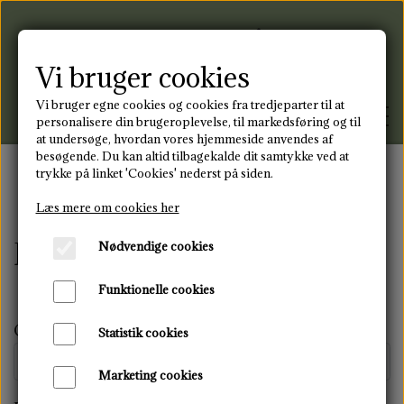
Vi bruger cookies
Vi bruger egne cookies og cookies fra tredjeparter til at
personalisere din brugeroplevelse, til markedsføring og til
at undersøge, hvordan vores hjemmeside anvendes af
besøgende. Du kan altid tilbagekalde dit samtykke ved at
trykke på linket 'Cookies' nederst på siden.
FORSIDE
Forside
Fortrydelse og reklamation.
Læs mere om cookies her
Fortrydelse og reklamation.
Nødvendige cookies
PRODUKTER
Funktionelle cookies
MENSTRUATIONSDISK
BLOG
Ordrenummer *
Statistik cookies
STOFBIND
KONTAKT
Marketing cookies
GENANVENDELIGE