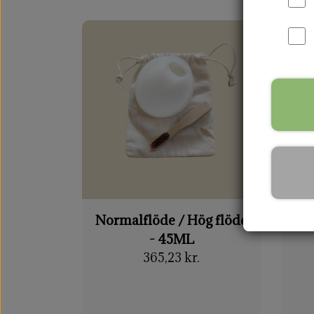
Normalflöde / Hög flöde
- 45ML
365,23 kr.