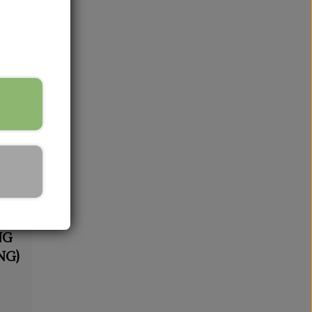
-30%
NG
NG)