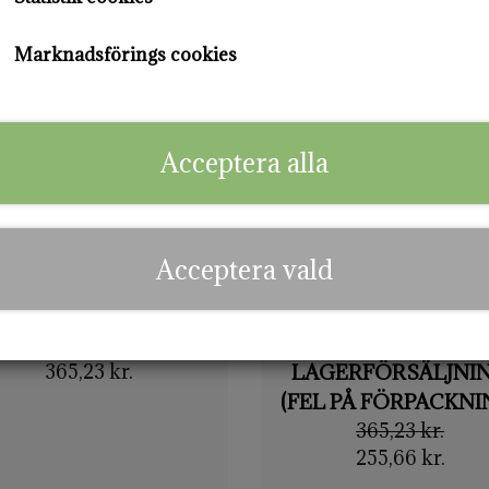
Marknadsförings cookies
Acceptera alla
Acceptera vald
Light Flow - 30ML
Regular flow -
365,23 kr.
LAGERFÖRSÄLJNI
(FEL PÅ FÖRPACKNI
365,23 kr.
255,66 kr.