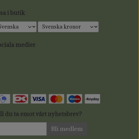
sa i butik
ciala medier
ll du ta emot vårt nyhetsbrev?
Bli medlem