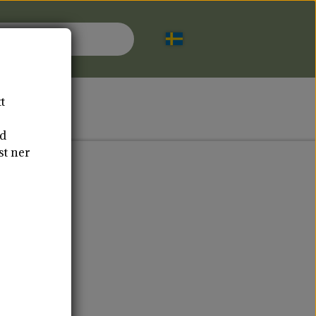
t
TAKT
id
st ner
AMNINGSINLÄGG
TYGKASSAR