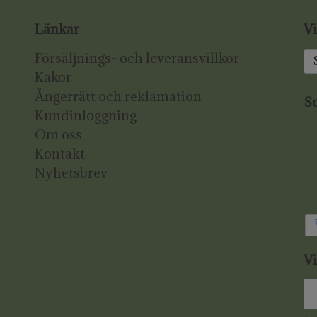
Länkar
Vi
Försäljnings- och leveransvillkor
Kakor
Ångerrätt och reklamation
So
Kundinloggning
Om oss
Kontakt
Nyhetsbrev
Vi