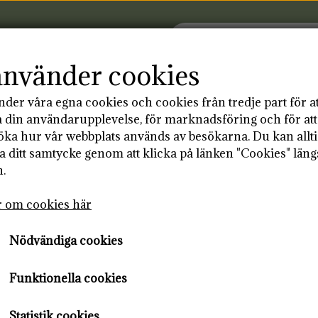
använder cookies
nder våra egna cookies och cookies från tredje part för at
MSIDA
PRODUKTER
BLOGG
KON
 din användarupplevelse, för marknadsföring och för att
ka hur vår webbplats används av besökarna. Du kan allt
la ditt samtycke genom att klicka på länken "Cookies" läng
INDNING
ÅTERANVÄNDBARA 
n.
 om cookies här
Nödvändiga cookies
Funktionella cookies
Statistik cookies