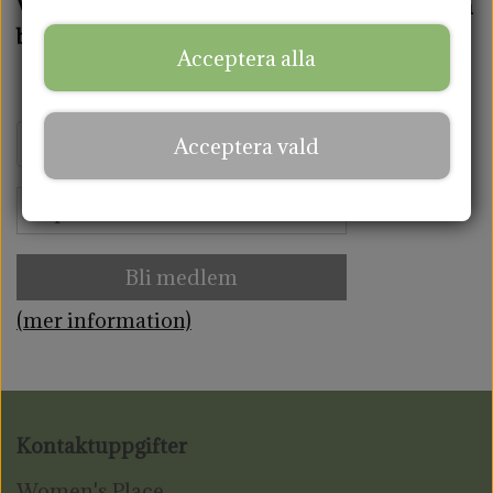
Vill du få vårt nyhetsbrev och spara 10% på din
MENSTRUATIONSDISK
TVÄTT & VÅRD
beställning?
Acceptera alla
VARDAG & LIVSSTIL
Acceptera vald
Bli medlem
(mer information)
Kontaktuppgifter
Women's Place