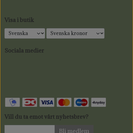
Visa i butik
Sociala medier
Vill du ta emot vårt nyhetsbrev?
Bli medlem