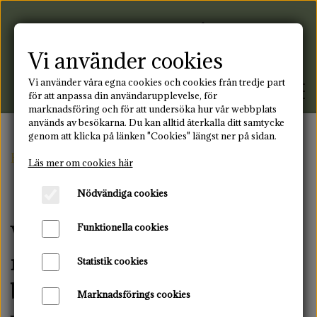
Vi använder cookies
Vi använder våra egna cookies och cookies från tredje part
för att anpassa din användarupplevelse, för
marknadsföring och för att undersöka hur vår webbplats
används av besökarna. Du kan alltid återkalla ditt samtycke
genom att klicka på länken "Cookies" längst ner på sidan.
FRAMSIDA
Framsida
Nyhetsbrev
Läs mer om cookies här
Nödvändiga cookies
PRODUKTER
Funktionella cookies
Vårt nyhetsbrev är alltid fyllt
MENSTRUATION &
BLOGG
INTIMVÅRD
med spännande innehåll och
Statistik cookies
KONTAKT
bra erbjudanden!
GRAVIDITET & AMNING
TYGBINDNING
Marknadsförings cookies