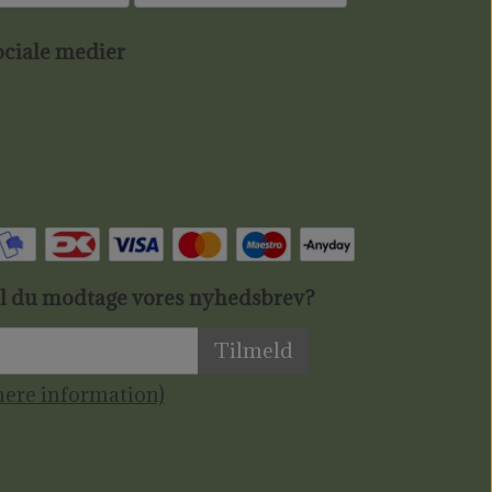
ciale medier
il du modtage vores nyhedsbrev?
Tilmeld
ere information)