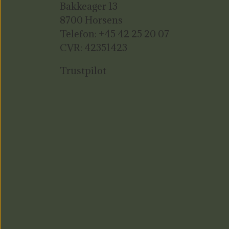
Bakkeager 13
8700 Horsens
Telefon: +45 42 25 20 07
CVR: 42351423
Trustpilot