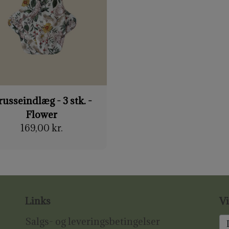
russeindlæg - 3 stk. -
Flower
169,00 kr.
Links
Vi
Salgs- og leveringsbetingelser