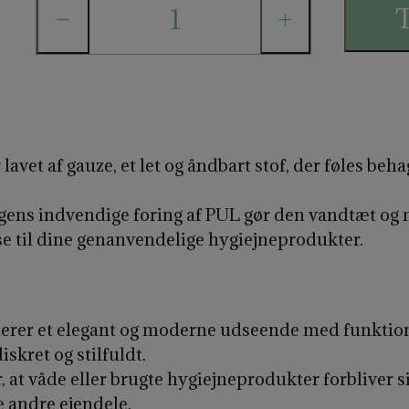
T
−
+
avet af gauze, et let og åndbart stof, der føles beh
ens indvendige foring af PUL gør den vandtæt og 
lse til dine genanvendelige hygiejneprodukter.
r et elegant og moderne udseende med funktionalit
skret og stilfuldt.
 at våde eller brugte hygiejneprodukter forbliver s
e andre ejendele.