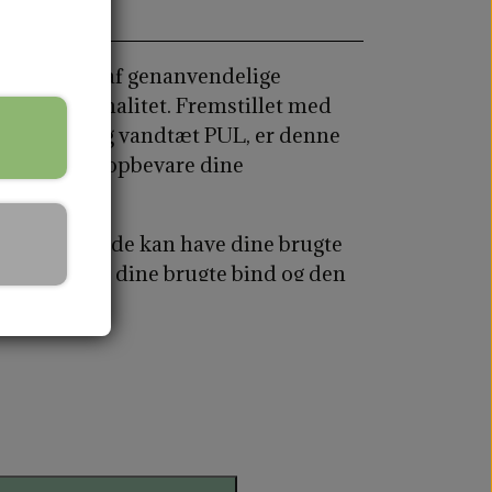
 opbevaring af genanvendelige
og funktionalitet. Fremstillet med
lød gauze og vandtæt PUL, er denne
sportere og opbevare dine
på en nem måde kan have dine brugte
e lomme til dine brugte bind og den
3,5cm.
umbles, stryges eller bleges. Tørres