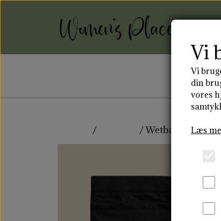
Vi 
Vi brug
FO
din bru
vores h
samtykk
MENSTRUATIONSDISK
ST
Forside
Stofbind
Wetbag Lille
Læs me