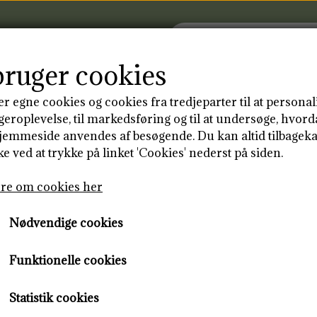
bruger cookies
er egne cookies og cookies fra tredjeparter til at personal
RSIDE
PRODUKTER
BLOG
KONT
geroplevelse, til markedsføring og til at undersøge, hvor
jemmeside anvendes af besøgende. Du kan altid tilbageka
e ved at trykke på linket 'Cookies' nederst på siden.
OFBIND
GENANVENDELIGE
re om cookies her
Wetbag Lille
Nødvendige cookies
Sort
Funktionelle cookies
79,00 kr.
Statistik cookies