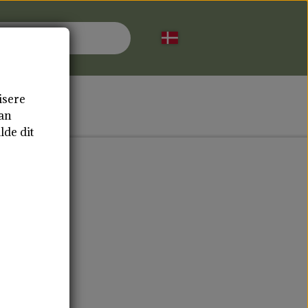
isere
AKT
dan
lde dit
 AMMEINDLÆG
TOTE BAGS