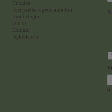
Cookies
Fortrydelse og reklamation
So
Kunde login
Om os
Kontakt
Nyhedsbrev
V
(m