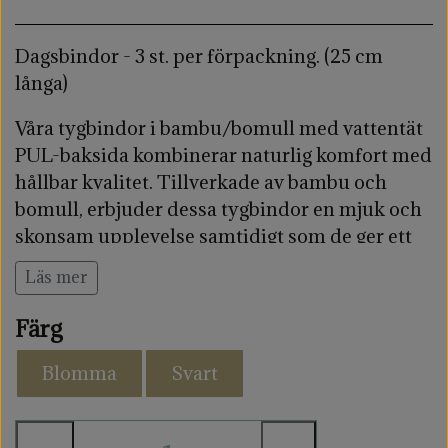
Dagsbindor - 3 st. per förpackning. (25 cm
långa)
Våra tygbindor i bambu/bomull med vattentät
PUL-baksida kombinerar naturlig komfort med
hållbar kvalitet. Tillverkade av bambu och
bomull, erbjuder dessa tygbindor en mjuk och
skonsam upplevelse samtidigt som de ger ett
pålitligt skydd under menstruation eller vid
Läs mer
inkontinens.
Färg
Våra dagsbindor i tyg är för dig som blöder
medel. Detta binda används oftast mitt i din
Blomma
Svart
menstruationsperiod och är i storlek med ett
vanligt dagsbinda.
Tygbindorna kan också
användas vid måttlig inkontinens.
De har god