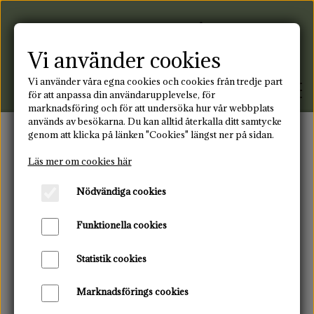
Vi använder cookies
Vi använder våra egna cookies och cookies från tredje part
för att anpassa din användarupplevelse, för
marknadsföring och för att undersöka hur vår webbplats
används av besökarna. Du kan alltid återkalla ditt samtycke
genom att klicka på länken "Cookies" längst ner på sidan.
FRAMSIDA
Framsida
Tygbindning
Dagbindor - 3 st.
Läs mer om cookies här
Nödvändiga cookies
PRODUKTER
Funktionella cookies
MENSTRUATIONSDISK
BLOGG
Statistik cookies
TYGBINDNING
KONTAKT
Marknadsförings cookies
ÅTERANVÄNDBARA