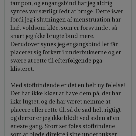
tampon, og engangsbind har jeg aldrig
syntes var særligt fedt at bruge. Dette især
fordi jeg i slutningen af menstruation har
haft voldsom kløe, som er forsvundet så
snart jeg ikke brugte bind mere.
Derudover synes jeg engangsbind let får
placeret sig forkert i underbukserne og er
svære at rette til efterfølgende pga
klisteret.
Med stofbindende er det en helt ny følelse!
Det har ikke kløet at have dem på, det har
ikke lugtet, og de har været nemme at
placere eller rette til, så de sad helt rigtigt
og derfor er jeg ikke blødt ved siden af en
eneste gang. Stort set føles stofbindene
som at bløde direkte i sine underbukser,