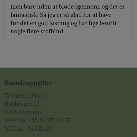
men bare uden at bløde igennem, og det er
fantastisk! Så jeg er så glad for at have
fundet en god løsning og har lige bestilt
nogle flere stofbind.
Kontaktuppgifter
Women's Place
Bakkeager 13
8700 Horsens
Telefon: +45 42 25 20 07
VAT nr.: 42351423