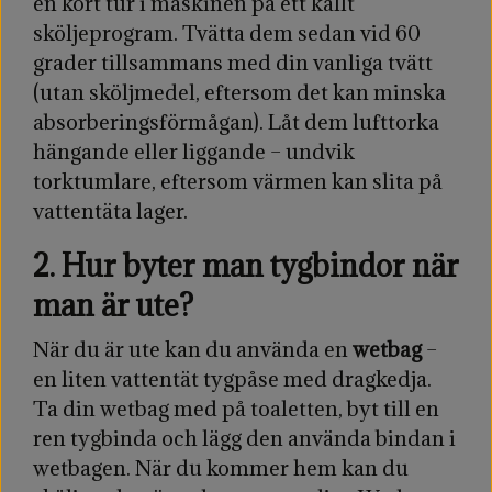
en kort tur i maskinen på ett kallt
sköljeprogram. Tvätta dem sedan vid 60
grader tillsammans med din vanliga tvätt
(utan sköljmedel, eftersom det kan minska
absorberingsförmågan). Låt dem lufttorka
hängande eller liggande – undvik
torktumlare, eftersom värmen kan slita på
vattentäta lager.
2. Hur byter man tygbindor när
man är ute?
När du är ute kan du använda en
wetbag
–
en liten vattentät tygpåse med dragkedja.
Ta din wetbag med på toaletten, byt till en
ren tygbinda och lägg den använda bindan i
wetbagen. När du kommer hem kan du