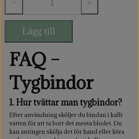
−
+
uppsugningsförmåga och är designade för att
ge ett tryggt och bekvämt skydd i vardagen,
oavsett om det gäller menstruation eller
Lägg till
läckage.
Bindorna sköljs lätt efter användning och kan
FAQ –
antingen förvaras i en wetbag tills de ska
tvättas, eller så kan du lägga dem direkt i
tvättmaskinen på 60 grader.
Tygbindor
1. Hur tvättar man tygbindor?
Efter användning sköljer du bindan i kallt
vatten för att ta bort det mesta blodet. Du
kan antingen skölja det för hand eller köra