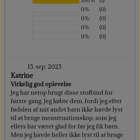
100%
(1)
0%
(0)
0%
(0)
0%
(0)
0%
(0)
15. sep. 2025
Katrine
Virkelig god oplevelse
Jeg har netop brugt disse stofbind for
første gang. Jeg købte dem, fordi jeg efter
fødslen af mit andet barn ikke havde lyst
til at bruge menstruationskop, som jeg
ellers har været glad for før jeg fik børn.
Men jeg havde heller ikke lyst til at bruge