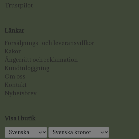
Trustpilot
Länkar
Försäljnings- och leveransvillkor
Kakor
Ångerrätt och reklamation
Kundinloggning
Om oss
Kontakt
Nyhetsbrev
Visa i butik