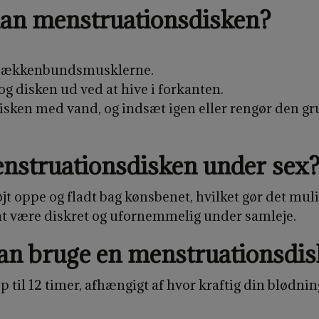
man menstruationsdisken?
d bækkenbundsmusklerne.
krog disken ud ved at hive i forkanten.
 disken med vand, og indsæt igen eller rengør den 
nstruationsdisken under sex
jt oppe og fladt bag kønsbenet, hvilket gør det mul
l at være diskret og ufornemmelig under samleje.
an bruge en menstruationsdis
 til 12 timer, afhængigt af hvor kraftig din blødni