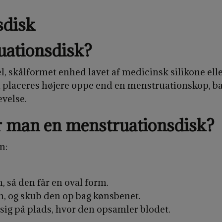
hele dagen, uanset hvad du laver.
sdisk
uationsdisk?
, skålformet enhed lavet af medicinsk silikone eller
placeres højere oppe end en menstruationskop, ba
evelse.
r man en menstruationsdisk?
n:
så den får en oval form.
en, og skub den op bag kønsbenet.
 sig på plads, hvor den opsamler blodet.