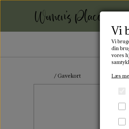
Vi 
Vi brug
FO
din bru
vores h
samtykk
MENSTRUATIONSDISK
ST
Forside
Gavekort
Læs me