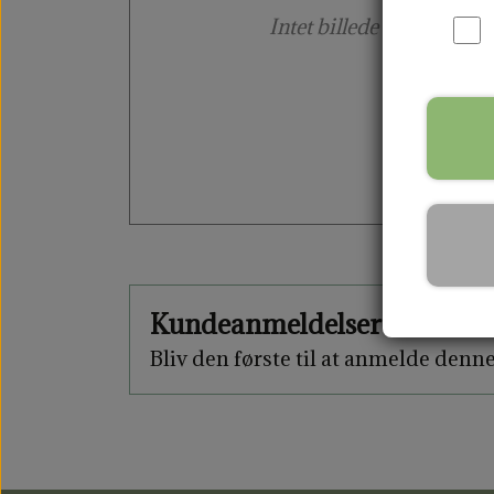
Intet billede
Kundeanmeldelser
Bliv den første til at anmelde denn