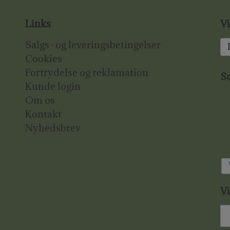
Links
Vi
Salgs- og leveringsbetingelser
Cookies
Fortrydelse og reklamation
So
Kunde login
Om os
Kontakt
Nyhedsbrev
V