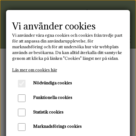
Vi använder cookies
Vi använder våra egna cookies och cookies från tredje part
för att anpassa din användarupplevelse, för
marknadsföring och för att undersöka hur vår webbplats
används av besökarna. Du kan alltid återkalla ditt samtycke
genom att klicka på länken "Cookies" längst ner på sidan.
FRAMSIDA
Framsida
Menstruationsdisk
Light Flow - 30
Läs mer om cookies här
Nödvändiga cookies
PRODUKTER
Funktionella cookies
MENSTRUATIONSDISK
BLOGG
Statistik cookies
TYGBINDNING
KONTAKT
Marknadsförings cookies
ÅTERANVÄNDBARA