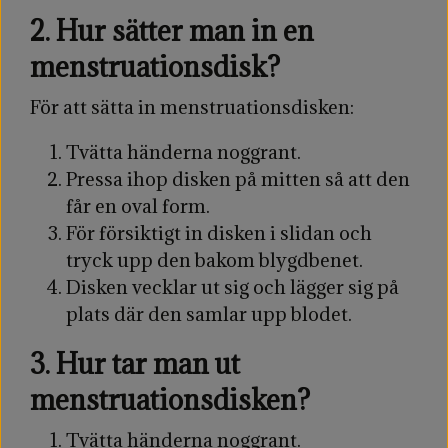
Den mjuka och flexibla konstruktionen gör vår
2. Hur sätter man in en
menstruationsskiva lätt att sätta i och ta ut,
menstruationsdisk?
samtidigt som den anpassar sig efter din kropp
för optimal passform och komfort.
För att sätta in menstruationsdisken:
Fri från skadliga kemikalier, vår skiva
Tvätta händerna noggrant.
respekterar din kropp och miljön. Du kan lita
Pressa ihop disken på mitten så att den
på att vår produkt är säker och skonsam för
får en oval form.
både dig och planeten.
För försiktigt in disken i slidan och
tryck upp den bakom blygdbenet.
Disken vecklar ut sig och lägger sig på
plats där den samlar upp blodet.
3. Hur tar man ut
menstruationsdisken?
Tvätta händerna noggrant.