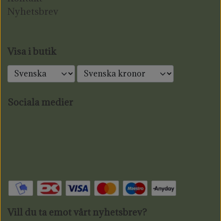
Nyhetsbrev
Visa i butik
Sociala medier
Vill du ta emot vårt nyhetsbrev?