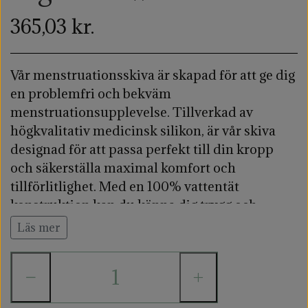
365,03 kr.
Vår menstruationsskiva är skapad för att ge dig
en problemfri och bekväm
menstruationsupplevelse. Tillverkad av
högkvalitativ medicinsk silikon, är vår skiva
designad för att passa perfekt till din kropp
och säkerställa maximal komfort och
tillförlitlighet. Med en 100% vattentät
konstruktion kan du känna dig trygg och
skyddad hela dagen, oavsett vad du gör.
Läs mer
−
+