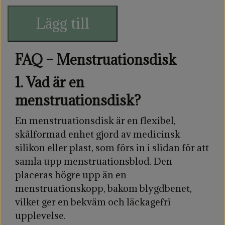
Lägg till
FAQ – Menstruationsdisk
1. Vad är en
Vilken storlek ska jag välja?
menstruationsdisk?
Light flow: För lätt blödning. Kan hålla 30 ml.
En menstruationsdisk är en flexibel,
skålformad enhet gjord av medicinsk
Heavy flow: För normal eller kraftig blödning.
silikon eller plast, som förs in i slidan för att
Kan hålla 45 ml.
samla upp menstruationsblod. Den
Vissa använder båda storlekarna under sin
placeras högre upp än en
menstruation, där de använder small de dagar
menstruationskopp, bakom blygdbenet,
de inte blöder mycket och large de dagar de har
vilket ger en bekväm och läckagefri
kraftigare blödning.
upplevelse.