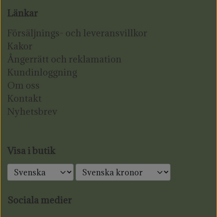
Länkar
Försäljnings- och leveransvillkor
Kakor
Ångerrätt och reklamation
Kundinloggning
Om oss
Kontakt
Nyhetsbrev
Visa i butik
Sociala medier