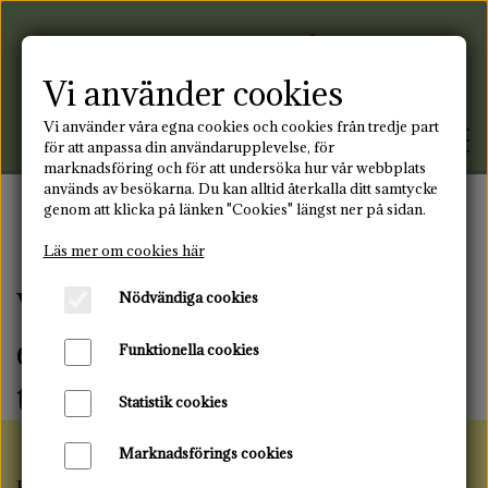
Vi använder cookies
Vi använder våra egna cookies och cookies från tredje part
för att anpassa din användarupplevelse, för
marknadsföring och för att undersöka hur vår webbplats
används av besökarna. Du kan alltid återkalla ditt samtycke
genom att klicka på länken "Cookies" längst ner på sidan.
FRAMSIDA
Framsida
Blogg
Vad vet du om engångsbindor
Läs mer om cookies här
Vad vet du om
Nödvändiga cookies
PRODUKTER
engångsbindor och
Funktionella cookies
MENSTRUATIONSDISK
BLOGG
tamponger?
Statistik cookies
TYGBINDNING
KONTAKT
Marknadsförings cookies
ÅTERANVÄNDBARA
Engångsbindor och tamponger är de mest