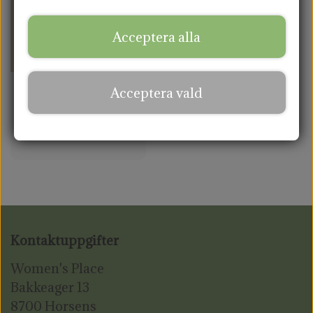
AMNINGSINLÄGG
Acceptera alla
TYGKASSAR
Acceptera vald
Vild blomma -
tygväska
277,06 kr.
Kontaktuppgifter
Women's Place
Bakkeager 13
8700 Horsens