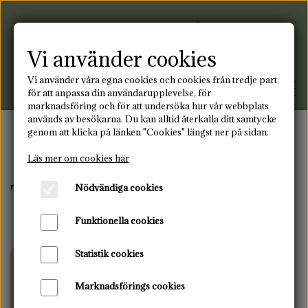
Vi använder cookies
Vi använder våra egna cookies och cookies från tredje part
för att anpassa din användarupplevelse, för
marknadsföring och för att undersöka hur vår webbplats
används av besökarna. Du kan alltid återkalla ditt samtycke
genom att klicka på länken "Cookies" längst ner på sidan.
FRAMSIDA
Framsida
Tygkassar
Läs mer om cookies här
Tygkassar
Nödvändiga cookies
PRODUKTER
Funktionella cookies
MENSTRUATIONSDISK
BLOGG
Statistik cookies
TYGBINDNING
KONTAKT
Marknadsförings cookies
ÅTERANVÄNDBARA